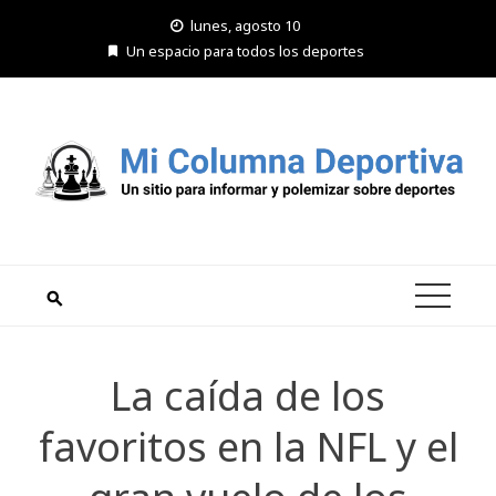
Saltar
lunes, agosto 10
al
Un espacio para todos los deportes
contenido
La caída de los
favoritos en la NFL y el