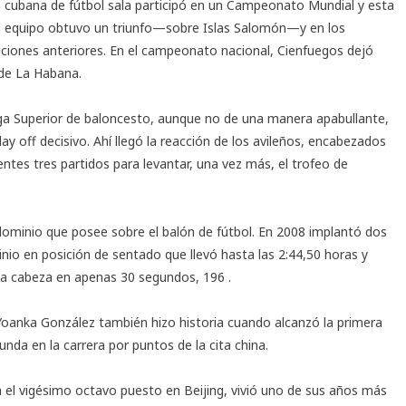
 cubana de fútbol sala participó en un Campeonato Mundial y esta
el equipo obtuvo un triunfo—sobre Islas Salomón—y en los
ciones anteriores. En el campeonato nacional, Cienfuegos dejó
d de La Habana.
Liga Superior de baloncesto, aunque no de una manera apabullante,
play off decisivo. Ahí llegó la reacción de los avileños, encabezados
uientes tres partidos para levantar, una vez más, el trofeo de
ominio que posee sobre el balón de fútbol. En 2008 implantó dos
io en posición de sentado que llevó hasta las 2:44,50 horas y
a cabeza en apenas 30 segundos, 196 .
oanka González también hizo historia cuando alcanzó la primera
unda en la carrera por puntos de la cita china.
 el vigésimo octavo puesto en Beijing, vivió uno de sus años más