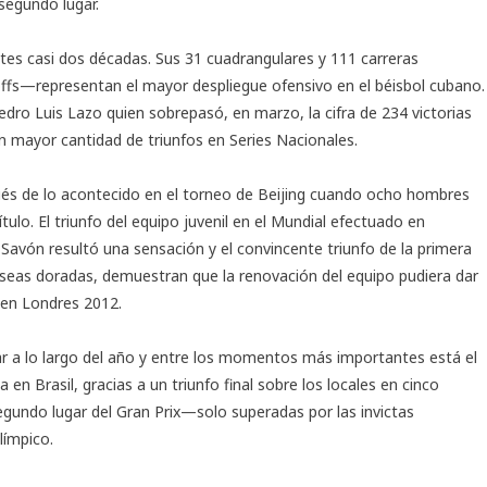
 segundo lugar.
ntes casi dos décadas. Sus 31 cuadrangulares y 111 carreras
offs—representan el mayor despliegue ofensivo en el béisbol cubano.
edro Luis Lazo quien sobrepasó, en marzo, la cifra de 234 victorias
on mayor cantidad de triunfos en Series Nacionales.
ués de lo acontecido en el torneo de Beijing cuando ocho hombres
ulo. El triunfo del equipo juvenil en el Mundial efectuado en
avón resultó una sensación y el convincente triunfo de la primera
seas doradas, demuestran que la renovación del equipo pudiera dar
á en Londres 2012.
ar a lo largo del año y entre los momentos más importantes está el
en Brasil, gracias a un triunfo final sobre los locales en cinco
segundo lugar del Gran Prix—solo superadas por las invictas
límpico.