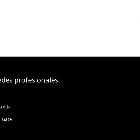
edes profesionales
a.edu
h Gate