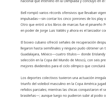
nacional que intervino en la Olimpiada y concluyó en el
Bell rompió varios récords ofensivos que llevaban vige
impulsadas—sin contar los cinco jonrones de los play 
Otro que entró a los libros de marcas fue el pinareño P
en poder de Jorge Luis Valdés y ahora es el lanzador c
El boxeo cubano ofreció señales de recuperación desp
llegaron hasta semifinales y ninguno pudo obtener un tít
Guadalajara, México—cuatro títulos— donde Erislandy S
selección en la Copa del Mundo de Moscú, con seis pre
mejores dividendos para el ciclo olímpico que concluir
Los deportes colectivos tuvieron una actuación irregul
triunfo del voleibol masculino en la Copa América jugada 
reñidos parciales; mientras las chicas conquistaron el 
brasileñas—; aunque luego no pudieron subir al podio o