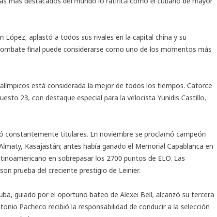
letas más destacados del mundo lo ratifica como el cubano de mayor
aín López, aplastó a todos sus rivales en la capital china y su
 combate final puede considerarse como uno de los momentos más
ralímpicos está considerada la mejor de todos los tiempos. Catorce
uesto 23, con destaque especial para la velocista Yunidis Castillo,
upó constantemente titulares. En noviembre se proclamó campeón
n Almaty, Kasajastán; antes había ganado el Memorial Capablanca en
 latinoamericano en sobrepasar los 2700 puntos de ELO. Las
on prueba del creciente prestigio de Leinier.
uba, guiado por el oportuno bateo de Alexei Bell, alcanzó su tercera
ntonio Pacheco recibió la responsabilidad de conducir a la selección