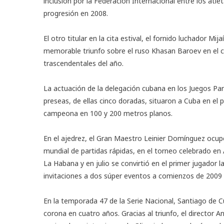
inclusión por la Federación Internacional entre los at
progresión en 2008.
El otro titular en la cita estival, el fornido luchador Mij
memorable triunfo sobre el ruso Khasan Baroev en el
trascendentales del año.
La actuación de la delegación cubana en los Juegos Pa
preseas, de ellas cinco doradas, situaron a Cuba en el p
campeona en 100 y 200 metros planos.
En el ajedrez, el Gran Maestro Leinier Domínguez oc
mundial de partidas rápidas, en el torneo celebrado e
La Habana y en julio se convirtió en el primer jugador
invitaciones a dos súper eventos a comienzos de 2009 s
En la temporada 47 de la Serie Nacional, Santiago de C
corona en cuatro años. Gracias al triunfo, el director A