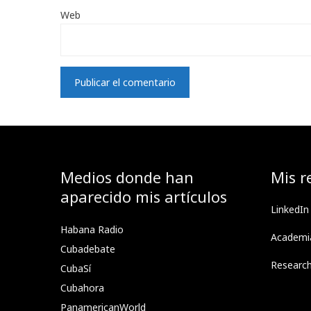
Web
Medios donde han
Mis r
aparecido mis artículos
LinkedIn
Habana Radio
Academi
Cubadebate
Researc
CubaSí
Cubahora
PanamericanWorld