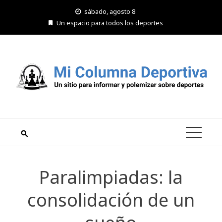
Saltar
sábado, agosto 8
al
Un espacio para todos los deportes
contenido
Paralimpiadas: la
consolidación de un