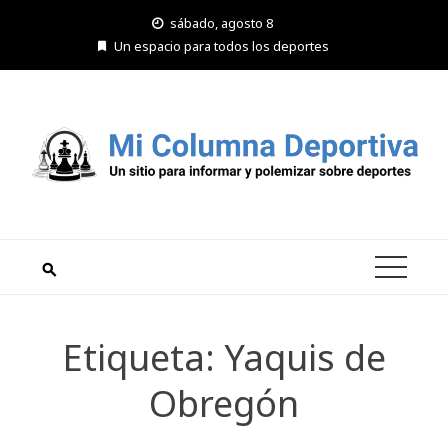
Saltar
sábado, agosto 8
al
Un espacio para todos los deportes
contenido
Etiqueta:
Yaquis de
Obregón