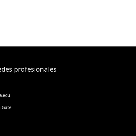
edes profesionales
a.edu
h Gate