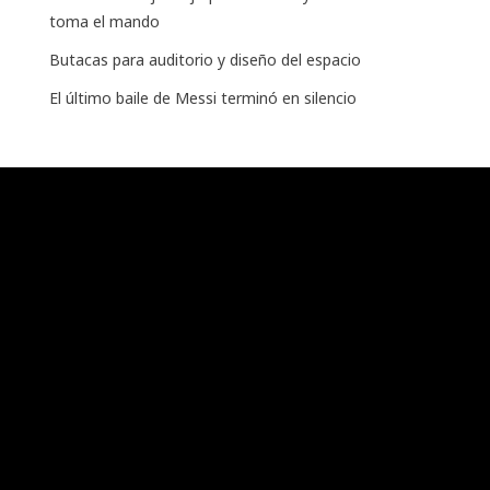
toma el mando
Butacas para auditorio y diseño del espacio
El último baile de Messi terminó en silencio