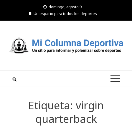
Saltar
domingo, agosto 9
al
Un espacio para todos los deportes
contenido
Etiqueta:
virgin
quarterback