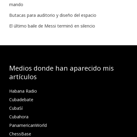
mando
Butacas para auditorio y diseño del espacio
El último baile de Messi terminó en silencio
Medios donde han aparecido mis
artículos
Habana Radio
Cubadebate
CubaSí
Cubahora
PanamericanWorld
ChessBase