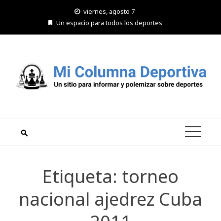
Saltar
viernes, agosto 7
al
Un espacio para todos los deportes
contenido
Etiqueta:
torneo
nacional ajedrez Cuba