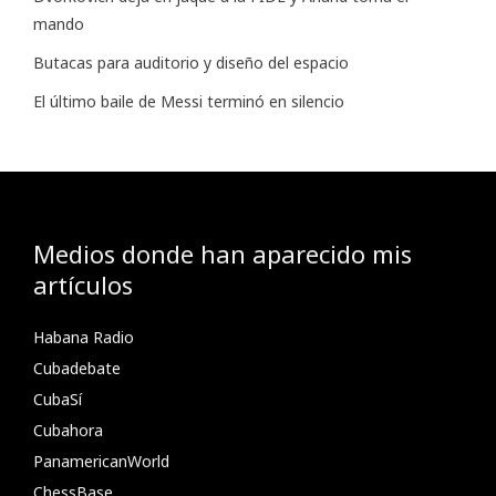
mando
Butacas para auditorio y diseño del espacio
El último baile de Messi terminó en silencio
Medios donde han aparecido mis
artículos
Habana Radio
Cubadebate
CubaSí
Cubahora
PanamericanWorld
ChessBase