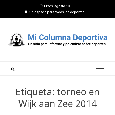
Saltar
lunes, agosto 10
al
Un espacio para todos los deportes
contenido
Etiqueta:
torneo en
Wijk aan Zee 2014