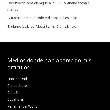
Dvorkovich deja en jaque a la FIDE y Anand toma el
mando
Butacas para auditorio y diseño del espacio
El último baile de Messi terminó en silencio
Medios donde han aparecido mis
artículos
Habana Radio
Cubadebate
CubaSí
Cubahora
PanamericanWorld