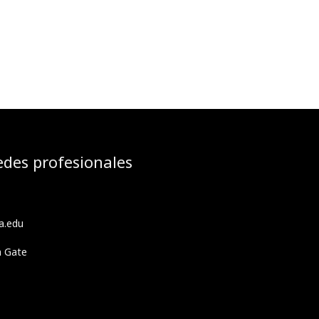
edes profesionales
a.edu
h Gate