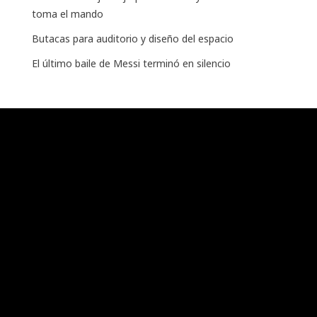
toma el mando
Butacas para auditorio y diseño del espacio
El último baile de Messi terminó en silencio