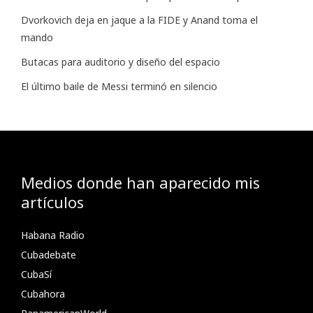
Dvorkovich deja en jaque a la FIDE y Anand toma el
mando
Butacas para auditorio y diseño del espacio
El último baile de Messi terminó en silencio
Medios donde han aparecido mis
artículos
Habana Radio
Cubadebate
CubaSí
Cubahora