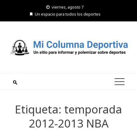
Saltar
viernes, agosto 7
al
Un espacio para todos los deportes
contenido
Etiqueta:
temporada
2012-2013 NBA