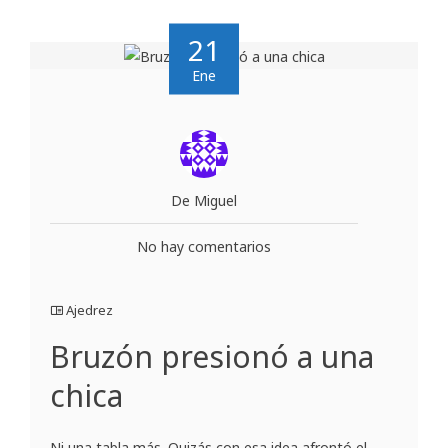
21
Ene
De Miguel
No hay comentarios
Ajedrez
Bruzón presionó a una
chica
Ni una tabla más. Quizás con esa idea afrontó el