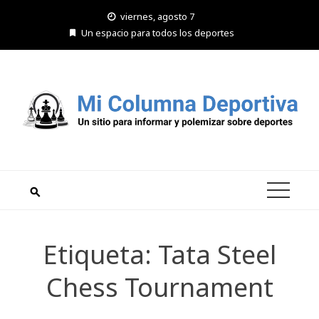
Saltar
viernes, agosto 7
al
Un espacio para todos los deportes
contenido
Etiqueta:
Tata Steel
Chess Tournament