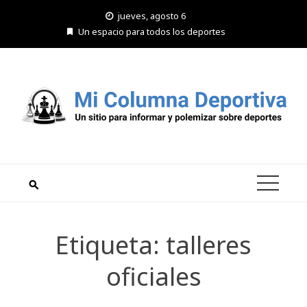
Saltar
jueves, agosto 6
al
Un espacio para todos los deportes
contenido
Etiqueta:
talleres
oficiales