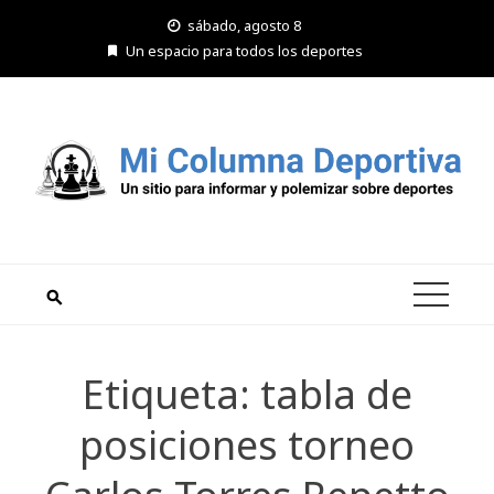
Saltar
sábado, agosto 8
al
Un espacio para todos los deportes
contenido
Etiqueta:
tabla de
posiciones torneo