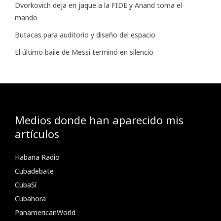
Dvorkovich deja en jaque a la FIDE y Anand toma el
mando
Butacas para auditorio y diseño del espacio
El último baile de Messi terminó en silencio
Medios donde han aparecido mis
artículos
Habana Radio
Cubadebate
CubaSí
Cubahora
PanamericanWorld