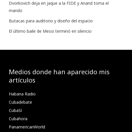
Dvorkovich deja en jaque a la FIDE y Anand toma el
mando
Butacas para auditorio y diseño del espacio
El último baile de Messi terminó en silencio
Medios donde han aparecido mis
artículos
Habana Radio
Cubadebate
CubaSí
Cubahora
PanamericanWorld