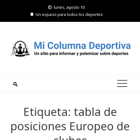
Saltar
lunes, agosto 10
al
Un espacio para todos los deportes
contenido
Etiqueta:
tabla de
posiciones Europeo de