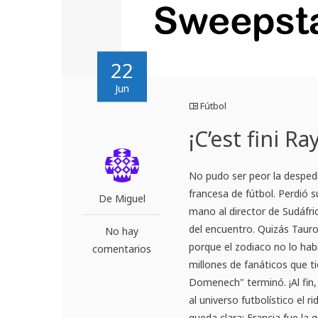
22
Jun
Fútbol
¡C’est fini
No pudo ser peor la despe
francesa de fútbol. Perdió s
De Miguel
mano al director de Sudáfric
del encuentro. Quizás Taur
No hay
porque el zodiaco no lo hab
comentarios
millones de fanáticos que t
Domenech" terminó. ¡Al fin,
al universo futbolístico el 
queda clara: Francia fue la