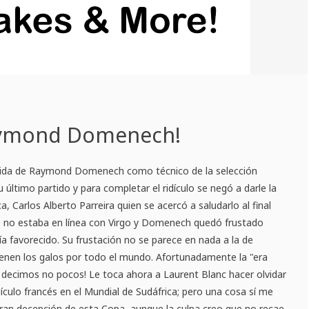
 Raymond Domenech!
dida de Raymond Domenech como técnico de la selección
u último partido y para completar el ridículo se negó a darle la
a, Carlos Alberto Parreira quien se acercó a saludarlo al final
o no estaba en línea con Virgo y Domenech quedó frustado
ía favorecido. Su frustación no se parece en nada a la de
ienen los galos por todo el mundo. Afortunadamente la "era
 decimos no pocos! Le toca ahora a Laurent Blanc hacer olvidar
ridículo francés en el Mundial de Sudáfrica; pero una cosa sí me
 gran decepción de esta Copa, aunque la culpa creo que no recae