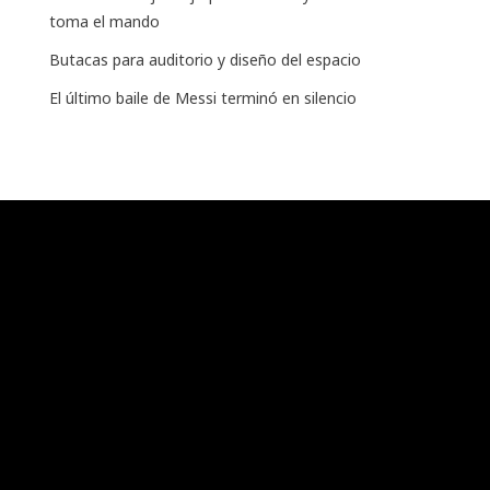
toma el mando
Butacas para auditorio y diseño del espacio
El último baile de Messi terminó en silencio