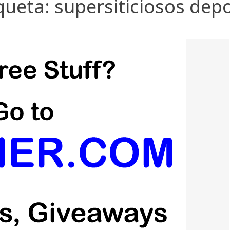
queta:
supersiticiosos dep