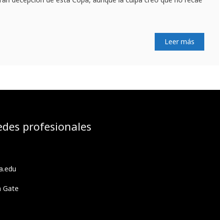
Leer más
edes profesionales
a.edu
h Gate