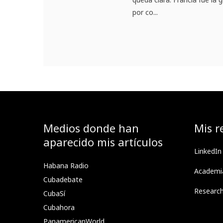
por co...
Medios donde han
Mis r
aparecido mis artículos
LinkedIn
Habana Radio
Academi
Cubadebate
Researc
CubaSí
Cubahora
PanamericanWorld