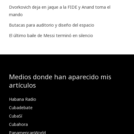
Dvorkovich deja en jaque a la FIDE y Anand toma el
mando
Butacas para auditorio y diseño del espacio
El último baile de Messi terminó en silencio
Medios donde han aparecido mis
artículos
Habana Radio
Cubadebate
CubaSí
Cubahora
PanamericanWorld