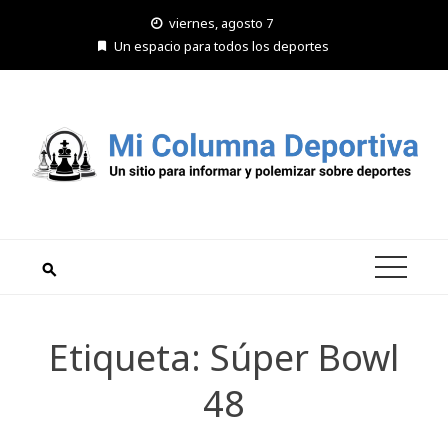
Saltar
viernes, agosto 7
al
Un espacio para todos los deportes
contenido
Etiqueta:
Súper Bowl
48