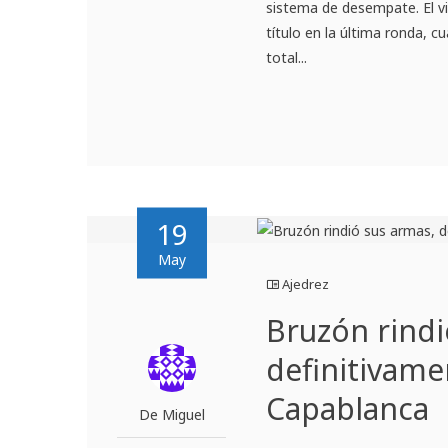
sistema de desempate. El vi
título en la última ronda, 
total...
19
May
Ajedrez
Bruzón rindi
definitivame
Capablanca
De Miguel