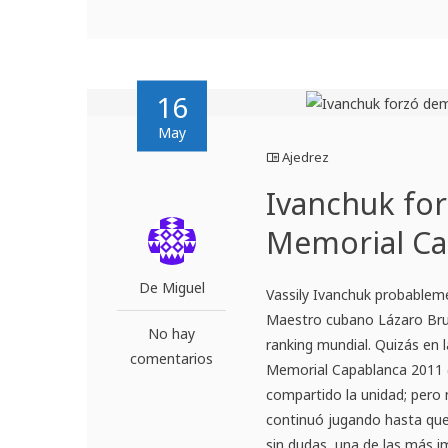
16
May
Ajedrez
Ivanchuk fo
Memorial Ca
De Miguel
Vassily Ivanchuk probablem
Maestro cubano Lázaro Bruzó
No hay
ranking mundial. Quizás en l
comentarios
Memorial Capablanca 2011 (f
compartido la unidad; pero
continuó jugando hasta que 
sin dudas, una de las más i