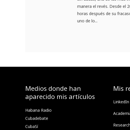
manera el revés. Desde el 
horas después de su fracaso
uno de lo...
Medios donde han
Mis r
aparecido mis artículos
LinkedIn
Habana Radio
Academi
Cubadebate
Researc
CubaSí