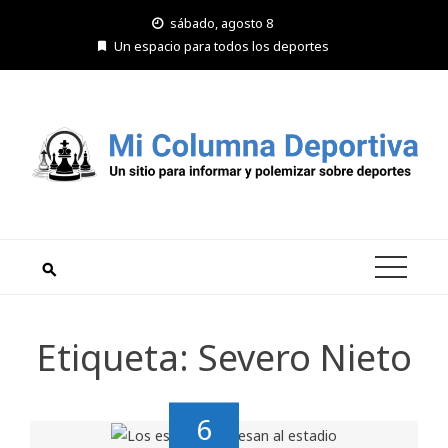
Saltar
sábado, agosto 8
al
Un espacio para todos los deportes
contenido
Etiqueta:
Severo Nieto
6