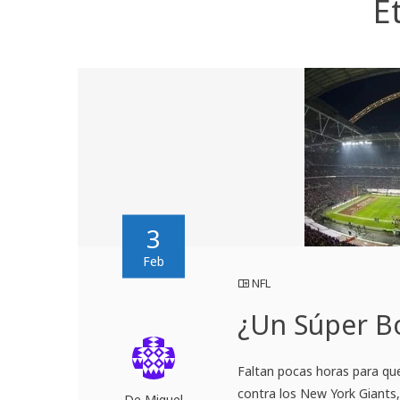
E
3
Feb
NFL
¿Un Súper B
Faltan pocas horas para qu
contra los New York Giants,
De Miguel