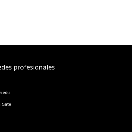
edes profesionales
a.edu
h Gate