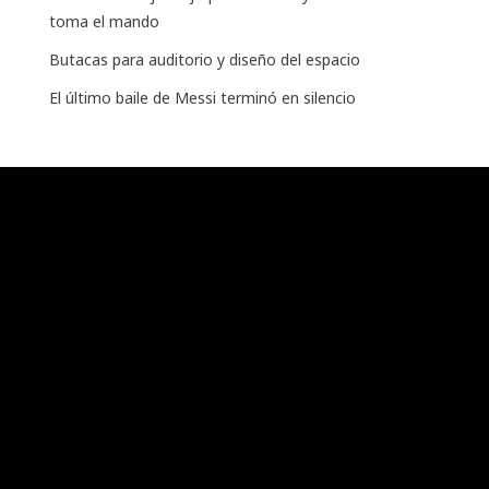
toma el mando
Butacas para auditorio y diseño del espacio
El último baile de Messi terminó en silencio