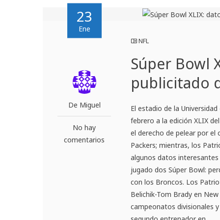
23
Ene
NFL
Súper Bowl X
publicitado 
De Miguel
El estadio de la Universidad
febrero a la edición XLIX d
No hay
el derecho de pelear por el
comentarios
Packers; mientras, los Patri
algunos datos interesantes
jugado dos Súper Bowl: per
con los Broncos. Los Patriot
Belichik-Tom Brady en New E
campeonatos divisionales y 
segundo entrenador en ...