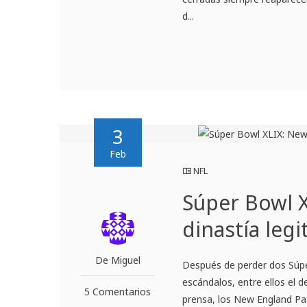
d...
3
Feb
NFL
Súper Bowl X
dinastía leg
De Miguel
Después de perder dos Súpe
escándalos, entre ellos el 
5 Comentarios
prensa, los New England Pat