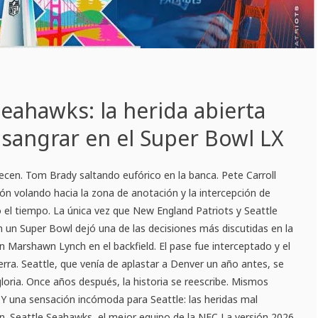
Seahawks: la herida abierta
 sangrar en el Super Bowl LX
cen. Tom Brady saltando eufórico en la banca. Pete Carroll
lón volando hacia la zona de anotación y la intercepción de
 el tiempo. La única vez que New England Patriots y Seattle
 un Super Bowl dejó una de las decisiones más discutidas en la
on Marshawn Lynch en el backfield. El pase fue interceptado y el
erra. Seattle, que venía de aplastar a Denver un año antes, se
loria. Once años después, la historia se reescribe. Mismos
 Y una sensación incómoda para Seattle: las heridas mal
n. Seattle Seahawks, el mejor equipo de la NFC La versión 2026