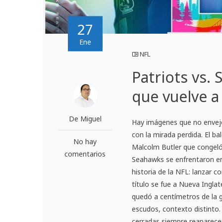
27
Ene
NFL
Patriots vs. 
que vuelve a
De Miguel
Hay imágenes que no enveje
con la mirada perdida. El ba
No hay
Malcolm Butler que congeló
comentarios
Seahawks se enfrentaron en
historia de la NFL: lanzar c
título se fue a Nueva Inglat
quedó a centímetros de la g
escudos, contexto distinto.
cerradas siempre reaparece