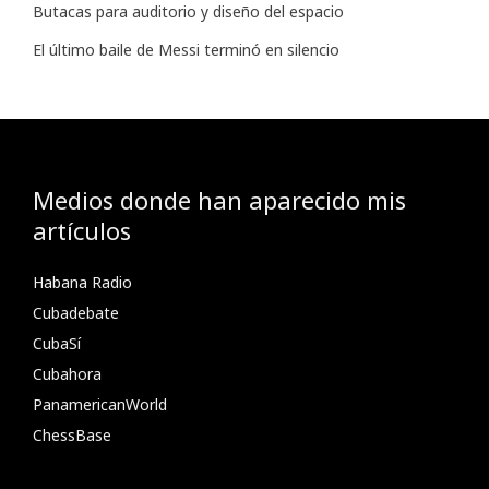
Butacas para auditorio y diseño del espacio
El último baile de Messi terminó en silencio
Medios donde han aparecido mis
artículos
Habana Radio
Cubadebate
CubaSí
Cubahora
PanamericanWorld
ChessBase