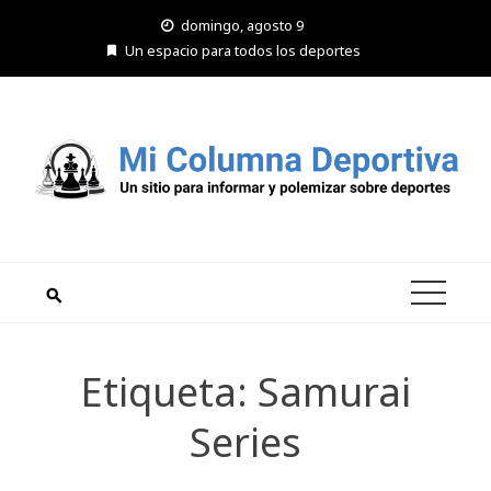
Saltar
domingo, agosto 9
al
Un espacio para todos los deportes
contenido
Etiqueta:
Samurai
Series