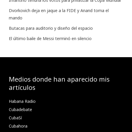
Infantino tendría los votos para privatizar la Copa Mundial
Dvorkovich deja en jaque a la FIDE y Anand toma el
mando
Butacas para auditorio y diseño del espacio
El último baile de Messi terminó en silencio
Medios donde han aparecido mis
artículos
Habana Radio
Cubadebate
CubaSí
Cubahora