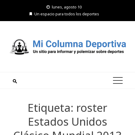
Saltar
lunes, agosto 10
al
Un espacio para todos los deportes
contenido
Etiqueta:
roster
Estados Unidos