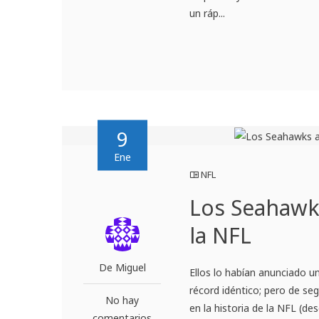
un ráp...
9
Ene
NFL
Los Seahawk
la NFL
De Miguel
Ellos lo habían anunciado un
récord idéntico; pero de se
No hay
en la historia de la NFL (d
comentarios