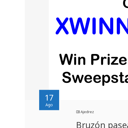
17
Ago
Ajedrez
Bruzón pase