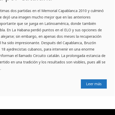
ltimas dos partidas en el Memorial Capablanca 2010 y culminó
que dejó una imagen mucho mejor que en las anteriores
mportante que se juega en Latinoamérica, donde también
abla. En La Habana perdió puntos en el ELO y sus opciones de
 a alejarse; sin embargo, en apenas dos meses la recuperación
l ha sido impresionante. Después del Capablanca, Bruzón
a 18 ajedrecistas cubanos, para intervenir en una enorme
nforman el llamado Circuito catalán. La prolongada estancia de
rtido en una tradición y los resultados son visibles, pues allí se
.
Leer más