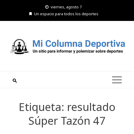
Saltar
viernes, agosto 7
al
Un espacio para todos los deportes
contenido
Etiqueta:
resultado
Súper Tazón 47