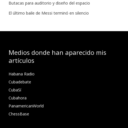
Butacas para auditorio y diseño del espacio
El último baile de Messi terminó en silencio
Medios donde han aparecido mis
artículos
Habana Radio
Cubadebate
CubaSí
Cubahora
PanamericanWorld
ChessBase