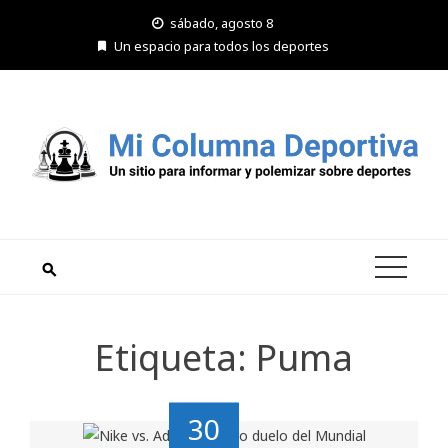
Saltar
sábado, agosto 8
al
Un espacio para todos los deportes
contenido
Etiqueta:
Puma
30