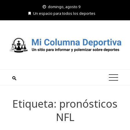
Saltar
domingo, agosto 9
al
Un espacio para todos los deportes
contenido
Etiqueta:
pronósticos
NFL