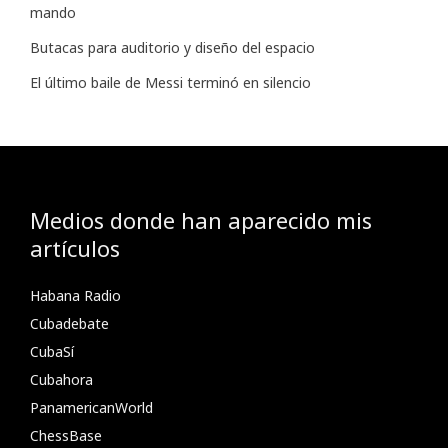
mando
Butacas para auditorio y diseño del espacio
El último baile de Messi terminó en silencio
Medios donde han aparecido mis
artículos
Habana Radio
Cubadebate
CubaSí
Cubahora
PanamericanWorld
ChessBase