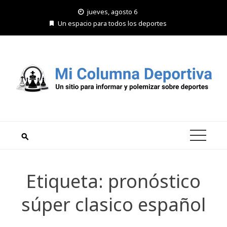
Saltar
jueves, agosto 6
al
Un espacio para todos los deportes
contenido
Etiqueta:
pronóstico
súper clasico español