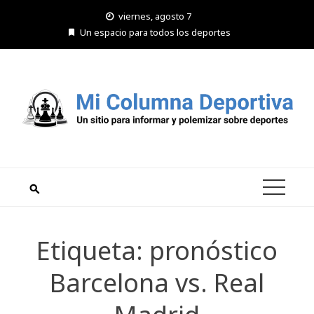
Saltar
viernes, agosto 7
al
Un espacio para todos los deportes
contenido
Etiqueta:
pronóstico
Barcelona vs. Real