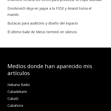
Dvorkovich deja en jaque a la FIDE y Anand toma el
mando
Butacas para auditorio y diseño del espacio
El último baile de Messi terminó en silencio
Medios donde han aparecido mis
artículos
Habana Radio
Cubadebate
CubaSí
Cubahora