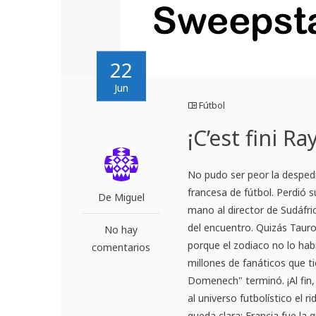
22
Jun
Fútbol
¡C’est fini
No pudo ser peor la despe
francesa de fútbol. Perdió s
De Miguel
mano al director de Sudáfric
del encuentro. Quizás Taur
No hay
porque el zodiaco no lo hab
comentarios
millones de fanáticos que t
Domenech" terminó. ¡Al fin,
al universo futbolístico el 
queda clara: Francia fue la