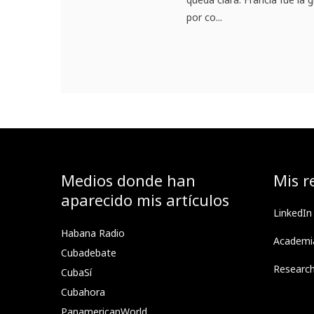
por co...
Medios donde han
Mis r
aparecido mis artículos
LinkedIn
Habana Radio
Academi
Cubadebate
Researc
CubaSí
Cubahora
PanamericanWorld