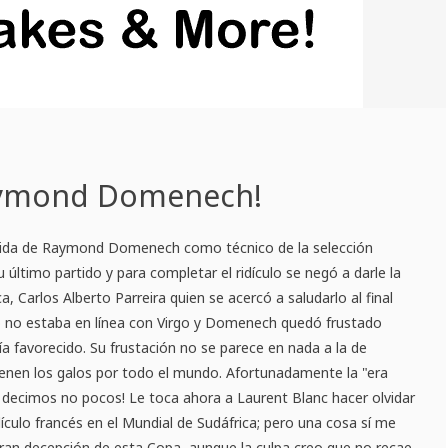
 Raymond Domenech!
dida de Raymond Domenech como técnico de la selección
u último partido y para completar el ridículo se negó a darle la
a, Carlos Alberto Parreira quien se acercó a saludarlo al final
o no estaba en línea con Virgo y Domenech quedó frustado
ía favorecido. Su frustación no se parece en nada a la de
ienen los galos por todo el mundo. Afortunadamente la "era
 decimos no pocos! Le toca ahora a Laurent Blanc hacer olvidar
ridículo francés en el Mundial de Sudáfrica; pero una cosa sí me
 gran decepción de esta Copa, aunque la culpa creo que no recae