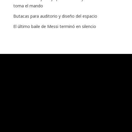
toma el mando
Butacas para auditorio y diseño del espacio
El último baile de Messi terminó en silencio