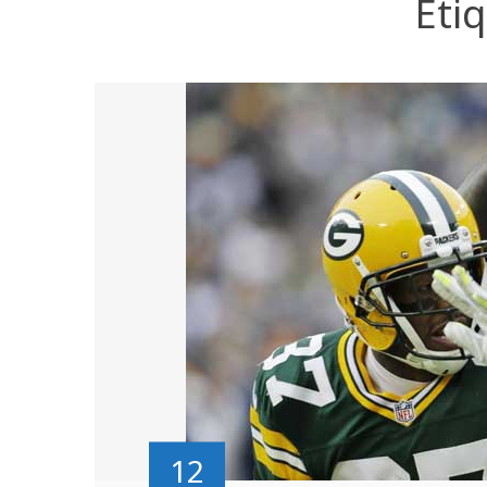
Eti
12