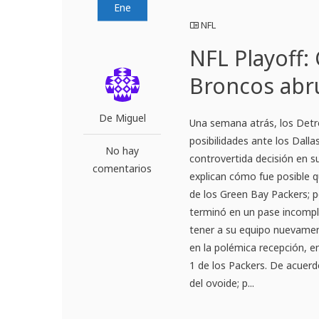
Ene
NFL
NFL Playoff
Broncos ab
De Miguel
Una semana atrás, los Detro
posibilidades ante los Dall
No hay
controvertida decisión en s
comentarios
explican cómo fue posible q
de los Green Bay Packers; p
terminó en un pase incomple
tener a su equipo nuevamen
en la polémica recepción, 
1 de los Packers. De acuerd
del ovoide; p...