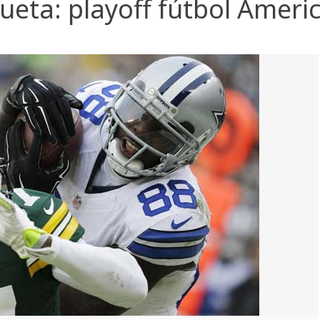
queta:
playoff fútbol Ameri