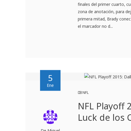
finales del primer cuarto, c
zona de anotación, para deja
primera mitad, Brady conec
el marcador no d...
5
Ene
NFL
NFL Playoff 2
Luck de los 
De Miguel