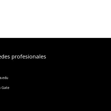
edes profesionales
a.edu
h Gate