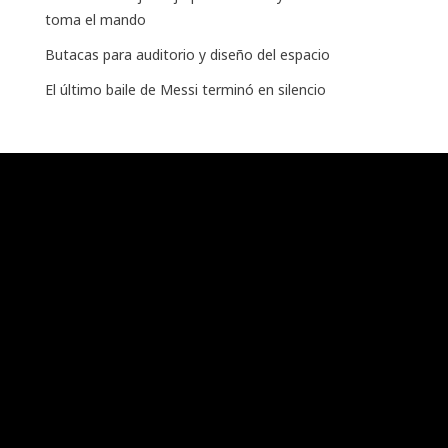
toma el mando
Butacas para auditorio y diseño del espacio
El último baile de Messi terminó en silencio