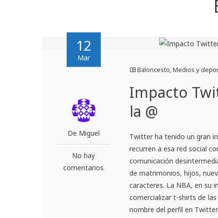
12
Mar
Baloncesto
,
Medios y depo
Impacto Twit
la @
De Miguel
Twitter ha tenido un gran i
recurren a esa red social 
No hay
comunicación desintermedia
comentarios
de matrimonios, hijos, nuevo
caracteres. La NBA, en su 
comercializar t-shirts de la
nombre del perfil en Twitte