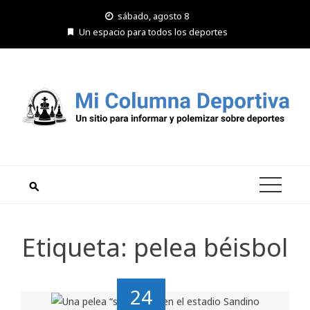
Saltar
sábado, agosto 8
al
Un espacio para todos los deportes
contenido
Etiqueta:
pelea béisbol
24