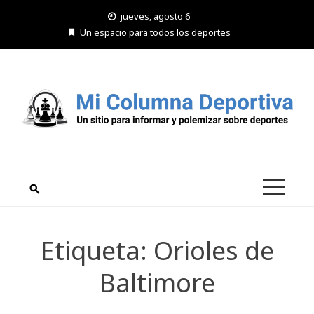
Saltar
jueves, agosto 6
al
Un espacio para todos los deportes
contenido
Etiqueta:
Orioles de
Baltimore