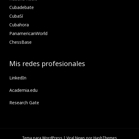
Cubadebate
CubaSí
Cubahora
PanamericanWorld
ChessBase
Mis redes profesionales
LinkedIn
Academia.edu
Research Gate
Tema para WordPress
|
Viral News
por HashThemes