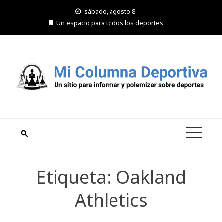
Saltar
sábado, agosto 8
al
Un espacio para todos los deportes
contenido
Etiqueta:
Oakland
Athletics