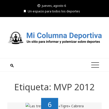
Saltar
jueves, agosto 6
al
Un espacio para todos los deportes
contenido
Etiqueta:
MVP 2012
6