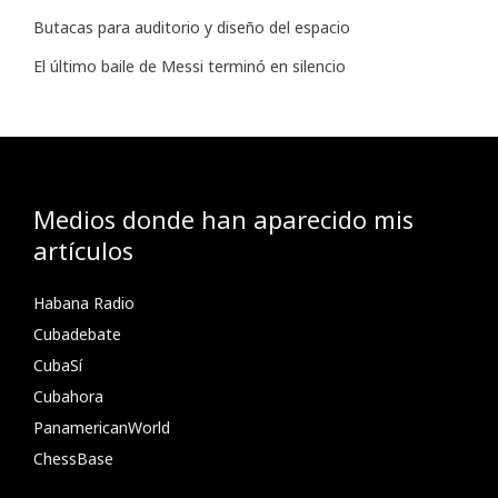
Butacas para auditorio y diseño del espacio
El último baile de Messi terminó en silencio
Medios donde han aparecido mis
artículos
Habana Radio
Cubadebate
CubaSí
Cubahora
PanamericanWorld
ChessBase