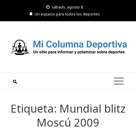
Saltar
sábado, agosto 8
al
Un espacio para todos los deportes
contenido
Etiqueta:
Mundial blitz
Moscú 2009