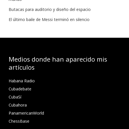
Butacas para auditorio y diseño del espacio
El último baile de Messi terminó en silencio
Medios donde han aparecido mis
artículos
Habana Radio
Cubadebate
CubaSí
Cubahora
PanamericanWorld
ChessBase