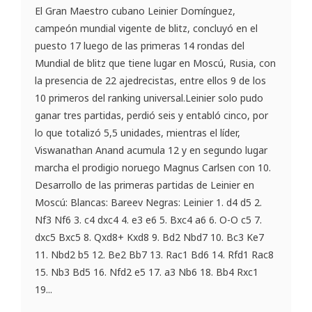
El Gran Maestro cubano Leinier Domínguez,
campeón mundial vigente de blitz, concluyó en el
puesto 17 luego de las primeras 14 rondas del
Mundial de blitz que tiene lugar en Moscú, Rusia, con
la presencia de 22 ajedrecistas, entre ellos 9 de los
10 primeros del ranking universal.Leinier solo pudo
ganar tres partidas, perdió seis y entabló cinco, por
lo que totalizó 5,5 unidades, mientras el líder,
Viswanathan Anand acumula 12 y en segundo lugar
marcha el prodigio noruego Magnus Carlsen con 10.
Desarrollo de las primeras partidas de Leinier en
Moscú: Blancas: Bareev Negras: Leinier 1. d4 d5 2.
Nf3 Nf6 3. c4 dxc4 4. e3 e6 5. Bxc4 a6 6. O-O c5 7.
dxc5 Bxc5 8. Qxd8+ Kxd8 9. Bd2 Nbd7 10. Bc3 Ke7
11. Nbd2 b5 12. Be2 Bb7 13. Rac1 Bd6 14. Rfd1 Rac8
15. Nb3 Bd5 16. Nfd2 e5 17. a3 Nb6 18. Bb4 Rxc1
19...