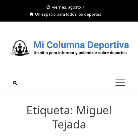
Saltar
viernes, agosto 7
al
Un espacio para todos los deportes
contenido
Etiqueta:
Miguel
Tejada