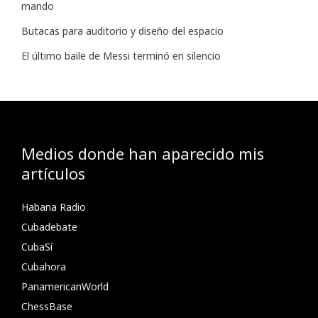
mando
Butacas para auditorio y diseño del espacio
El último baile de Messi terminó en silencio
Medios donde han aparecido mis
artículos
Habana Radio
Cubadebate
CubaSí
Cubahora
PanamericanWorld
ChessBase