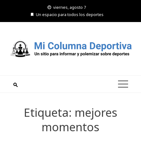
Saltar
viernes, agosto 7
al
Un espacio para todos los deportes
contenido
Etiqueta:
mejores
momentos