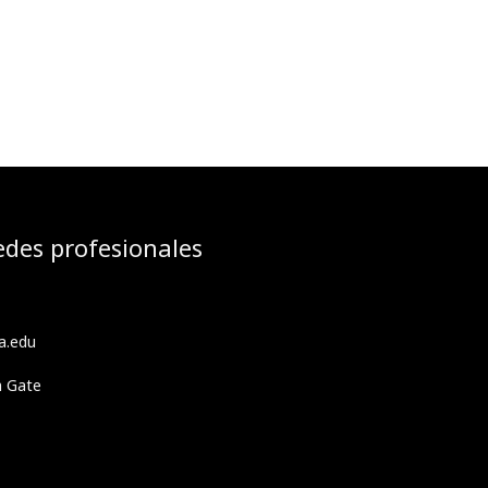
edes profesionales
a.edu
h Gate