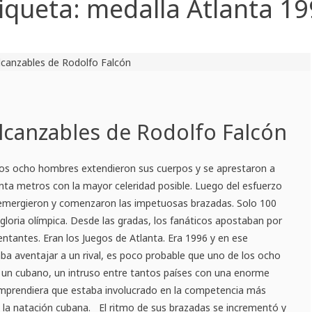
iqueta:
medalla Atlanta 1
lcanzables de Rodolfo Falcón
 los ocho hombres extendieron sus cuerpos y se aprestaron a
nta metros con la mayor celeridad posible. Luego del esfuerzo
a, emergieron y comenzaron las impetuosas brazadas. Solo 100
gloria olímpica. Desde las gradas, los fanáticos apostaban por
entantes. Eran los Juegos de Atlanta. Era 1996 y en ese
a aventajar a un rival, es poco probable que uno de los ocho
l, un cubano, un intruso entre tantos países con una enorme
comprendiera que estaba involucrado en la competencia más
e la natación cubana. El ritmo de sus brazadas se incrementó y