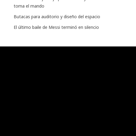
toma el mando
Butacas para auditorio y diseño del espacio
El último baile de Messi terminó en silencio