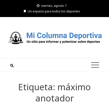
Saltar
viernes, agosto 7
al
Un espacio para todos los deportes
contenido
Etiqueta:
máximo
anotador