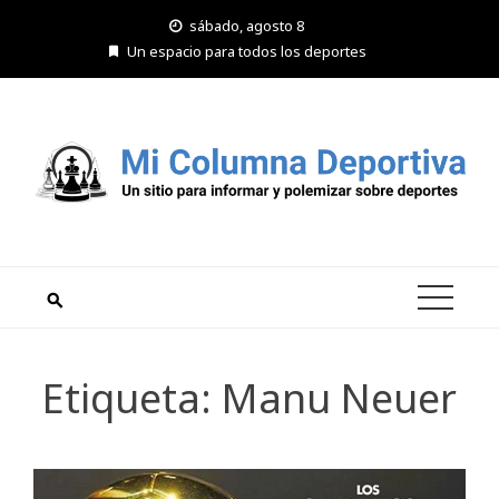
Saltar
sábado, agosto 8
al
Un espacio para todos los deportes
contenido
Etiqueta:
Manu Neuer