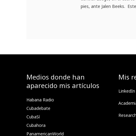
pies, ante Jalen Beeks. Est
Medios donde han
Mis r
aparecido mis artículos
LinkedIn
Habana Radio
Academi
Cubadebate
Researc
CubaSí
Cubahora
PanamericanWorld