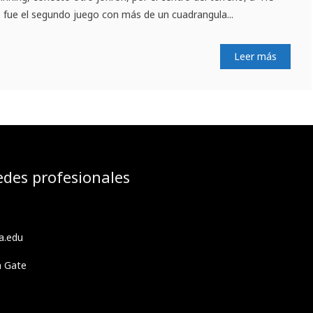
e fue el segundo juego con más de un cuadrangula...
Leer más
edes profesionales
a.edu
h Gate