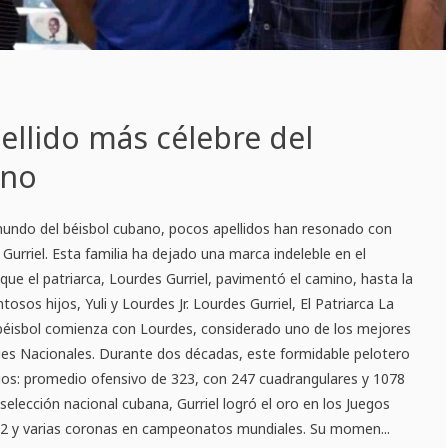
pellido más célebre del
ano
mundo del béisbol cubano, pocos apellidos han resonado con
Gurriel. Esta familia ha dejado una marca indeleble en el
que el patriarca, Lourdes Gurriel, pavimentó el camino, hasta la
ntosos hijos, Yuli y Lourdes Jr. Lourdes Gurriel, El Patriarca La
el béisbol comienza con Lourdes, considerado uno de los mejores
ies Nacionales. Durante dos décadas, este formidable pelotero
ios: promedio ofensivo de 323, con 247 cuadrangulares y 1078
selección nacional cubana, Gurriel logró el oro en los Juegos
2 y varias coronas en campeonatos mundiales. Su momen...