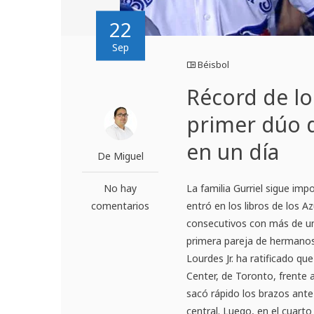
22
Sep
Béisbol
Récord de lo
primer dúo 
en un día
De Miguel
No hay
La familia Gurriel sigue im
comentarios
entró en los libros de los A
consecutivos con más de un h
primera pareja de hermanos 
Lourdes Jr. ha ratificado qu
Center, de Toronto, frente 
sacó rápido los brazos ante 
central. Luego, en el cuarto