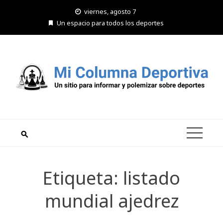
Saltar
viernes, agosto 7
al
Un espacio para todos los deportes
contenido
Etiqueta:
listado
mundial ajedrez