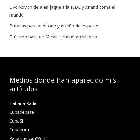
Dvorkovich deja en jaque a la FIDE y Anand toma el
mando
Butacas para auditorio y diseño del espacio
El último baile de Messi terminó en silencio
Medios donde han aparecido mis
artículos
Habana Radio
Cubadebate
CubaSí
Cubahora
PanamericanWorld