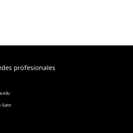
edes profesionales
a.edu
h Gate