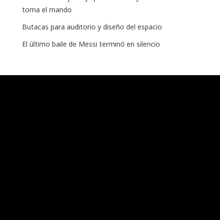
toma el mando
Butacas para auditorio y diseño del espacio
El último baile de Messi terminó en silencio