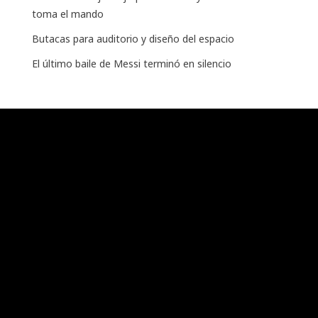
toma el mando
Butacas para auditorio y diseño del espacio
El último baile de Messi terminó en silencio