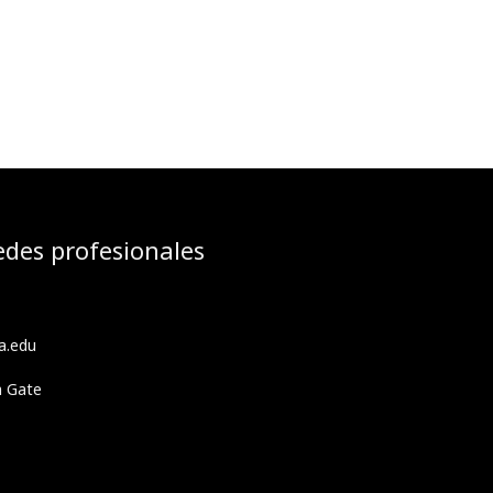
edes profesionales
a.edu
h Gate