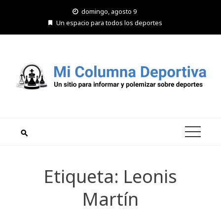
Saltar
domingo, agosto 9
al
Un espacio para todos los deportes
contenido
Etiqueta:
Leonis
Martín