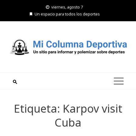
Saltar
viernes, agosto 7
al
Un espacio para todos los deportes
contenido
Etiqueta:
Karpov visit
Cuba