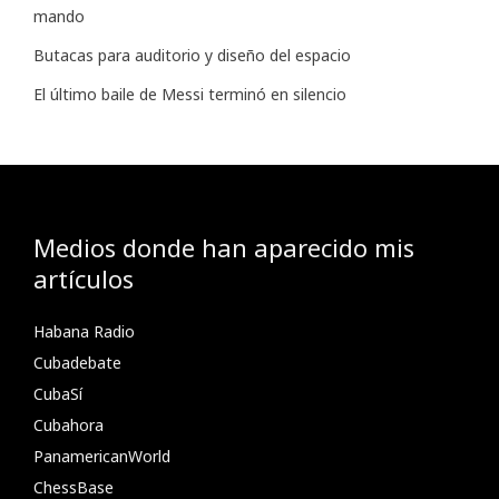
mando
Butacas para auditorio y diseño del espacio
El último baile de Messi terminó en silencio
Medios donde han aparecido mis
artículos
Habana Radio
Cubadebate
CubaSí
Cubahora
PanamericanWorld
ChessBase